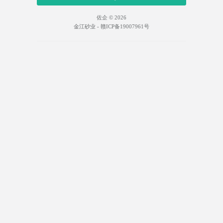
佐企 © 2026
金江砂业 - 赣ICP备19007961号